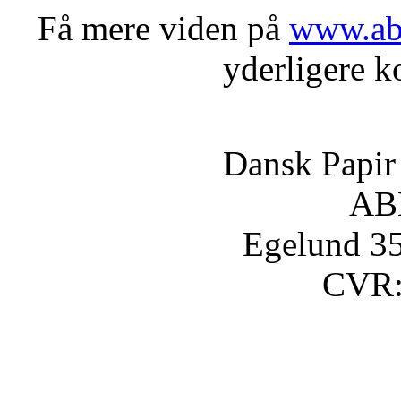
Få mere viden på
www.ab
yderligere k
Dansk Papir I
AB
Egelund 35
CVR: